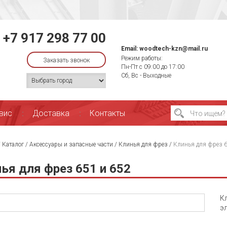
+7 917 298 77 00
Email:
woodtech-kzn@mail.ru
Режим работы:
Заказать звонок
Пн-Пт с 09:00 до 17:00
Сб, Вс - Выходные
вис
Доставка
Контакты
/
Каталог
/
Аксессуары и запасные части
/
Клинья для фрез
/
Клинья для фрез 6
ья для фрез 651 и 652
К
э