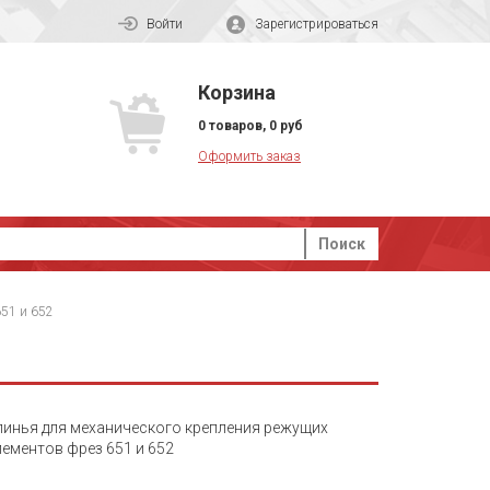
Войти
Зарегистрироваться
Корзина
0
товаров
,
0
руб
Оформить заказ
Поиск
51 и 652
линья для механического крепления режущих
лементов фрез 651 и 652