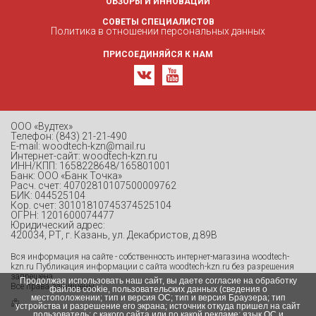
ОБЗОРЫ И ИННОВАЦИИ
СОВЕТЫ СПЕЦИАЛИСТОВ
Политика в отношении персональных данных
ПРИСОЕДИНЯЙСЯ К НАМ
ООО «Вудтех»
Телефон: (843) 21-21-490
E-mail: woodtech-kzn@mail.ru
Интернет-сайт: woodtech-kzn.ru
ИНН/КПП: 1658228648/165801001
Банк: ООО «Банк Точка»
Расч. счет: 40702810107500009762
БИК: 044525104
Кор. счет: 30101810745374525104
ОГРН: 1201600074477
Юридический адрес:
420034, РТ, г. Казань, ул. Декабристов, д.89В
Вся информация на сайте - собственность интернет-магазина woodtech-
kzn.ru Публикация информации с сайта woodtech-kzn.ru без разрешения
запрещена.
Продолжая использовать наш сайт, вы даете согласие на обработку
Все права защищены.
файлов cookie, пользовательских данных (сведения о
местоположении; тип и версия ОС; тип и версия Браузера; тип
устройства и разрешение его экрана; источник откуда пришел на сайт
пользователь; с какого сайта или по какой рекламе; язык ОС и