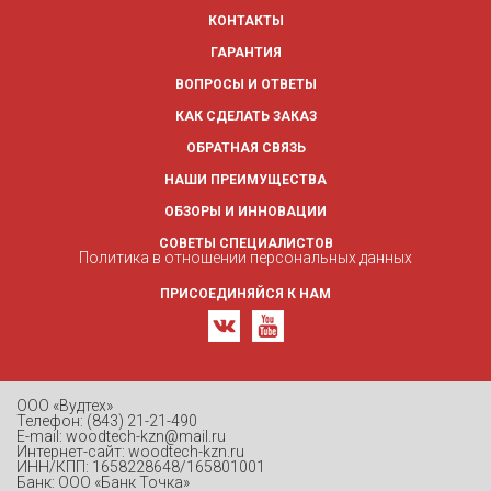
КОНТАКТЫ
ГАРАНТИЯ
ВОПРОСЫ И ОТВЕТЫ
КАК СДЕЛАТЬ ЗАКАЗ
ОБРАТНАЯ СВЯЗЬ
НАШИ ПРЕИМУЩЕСТВА
ОБЗОРЫ И ИННОВАЦИИ
СОВЕТЫ СПЕЦИАЛИСТОВ
Политика в отношении персональных данных
ПРИСОЕДИНЯЙСЯ К НАМ
ООО «Вудтех»
Телефон: (843) 21-21-490
E-mail: woodtech-kzn@mail.ru
Интернет-сайт: woodtech-kzn.ru
ИНН/КПП: 1658228648/165801001
Банк: ООО «Банк Точка»