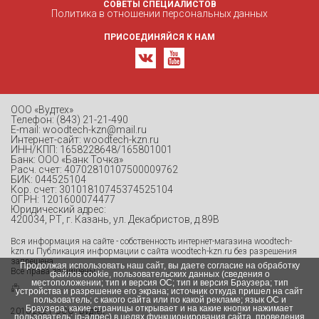
СОВЕТЫ СПЕЦИАЛИСТОВ
Политика в отношении персональных данных
ПРИСОЕДИНЯЙСЯ К НАМ
ООО «Вудтех»
Телефон: (843) 21-21-490
E-mail: woodtech-kzn@mail.ru
Интернет-сайт: woodtech-kzn.ru
ИНН/КПП: 1658228648/165801001
Банк: ООО «Банк Точка»
Расч. счет: 40702810107500009762
БИК: 044525104
Кор. счет: 30101810745374525104
ОГРН: 1201600074477
Юридический адрес:
420034, РТ, г. Казань, ул. Декабристов, д.89В
Вся информация на сайте - собственность интернет-магазина woodtech-
kzn.ru Публикация информации с сайта woodtech-kzn.ru без разрешения
запрещена.
Продолжая использовать наш сайт, вы даете согласие на обработку
Все права защищены.
файлов cookie, пользовательских данных (сведения о
местоположении; тип и версия ОС; тип и версия Браузера; тип
устройства и разрешение его экрана; источник откуда пришел на сайт
пользователь; с какого сайта или по какой рекламе; язык ОС и
Браузера; какие страницы открывает и на какие кнопки нажимает
2010-2021 ООО "Вудтех"
пользователь; ip-адрес) в целях функционирования сайта, проведения