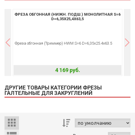
ФРЕЗА ОБГОННАЯ (НИЖН. ПОДШ.) МОНОЛИТНАЯ S=6
ФР
D=6,35X25,4X63,5
Фреза обгонная (Триммер) HWM S=6 D=6,35x25.4x63.5
Фрез
4 169 руб.
ДРУГИЕ ТОВАРЫ КАТЕГОРИИ ФРЕЗЫ
ГАЛТЕЛЬНЫЕ ДЛЯ ЗАКРУГЛЕНИЙ