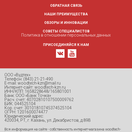
ОБРАТНАЯ СВЯЗЬ
НАШИ ПРЕИМУЩЕСТВА
ОБЗОРЫ И ИННОВАЦИИ
СОВЕТЫ СПЕЦИАЛИСТОВ
Политика в отношении персональных данных
ПРИСОЕДИНЯЙСЯ К НАМ
ООО «Вудтех»
Телефон: (843) 21-21-490
E-mail: woodtech-kzn@mail.ru
Интернет-сайт: woodtech-kzn.ru
ИНН/КПП: 1658228648/165801001
Банк: ООО «Банк Точка»
Расч. счет: 40702810107500009762
БИК: 044525104
Кор. счет: 30101810745374525104
ОГРН: 1201600074477
Юридический адрес:
420034, РТ, г. Казань, ул. Декабристов, д.89В
Вся информация на сайте - собственность интернет-магазина woodtech-