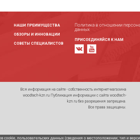
Политика в отношении персон
НАШИ ПРЕИМУЩЕСТВА
данных
ОБЗОРЫ И ИННОВАЦИИ
ПРИСОЕДИНЯЙСЯ К НАМ
СОВЕТЫ СПЕЦИАЛИСТОВ
Вся информация на сайте - собственность интернет-магазина
woodtech-kzn.ru Публикация информации с сайта woodtech-
kzn.ru без разрешения запрещена.
Все права защищены.
в cookie, пользовательских данных (сведения о местоположении; тип и верси