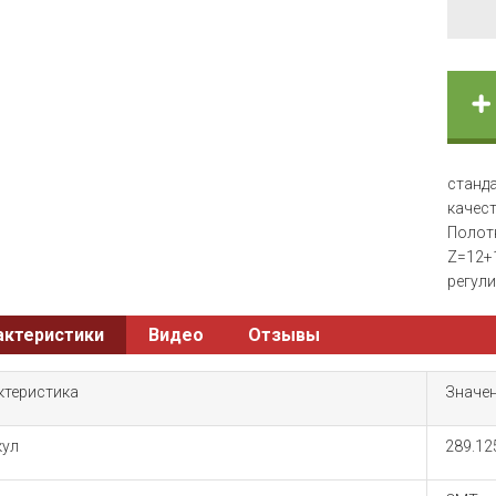
станд
качес
Полотн
Z=12+
регули
актеристики
Видео
Отзывы
ктеристика
Значе
кул
289.12