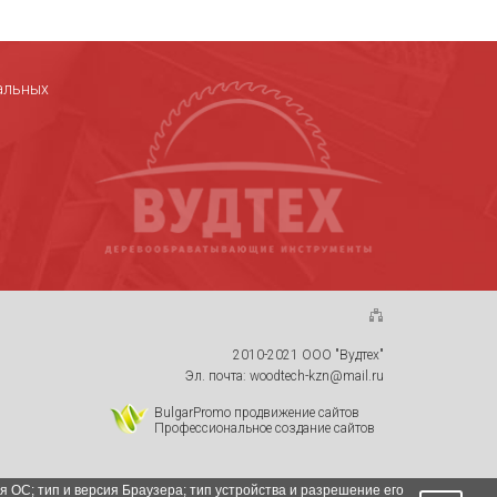
альных
2010-2021 ООО "Вудтех"
Эл. почта: woodtech-kzn@mail.ru
BulgarPromo продвижение сайтов
Профессиональное создание сайтов
я ОС; тип и версия Браузера; тип устройства и разрешение его