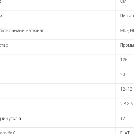
д
CMT
ил
Пилы 
батываемый материал
MDF, H
ство
Промы
125
20
12+12
2.8-3.6
ний угол α
12
а зуба β
FLAT