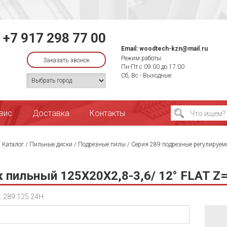
+7 917 298 77 00
Email:
woodtech-kzn@mail.ru
Режим работы:
Заказать звонок
Пн-Пт с 09:00 до 17:00
Сб, Вс - Выходные
вис
Доставка
Контакты
/
Каталог
/
Пильные диски
/
Подрезные пилы
/
Серия 289 подрезные регулируем
 пильный 125X20X2,8-3,6/ 12° FLAT Z
: 289.125.24H