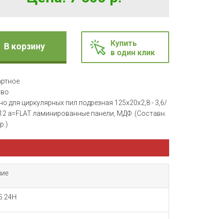
Купить
В корзину
в один клик
артное
тво
о для циркулярных пил подрезная 125x20x2,8 - 3,6/
12 a=FLAT ламинированные панели, МДФ. (Составн.
р.)
ние
5.24H