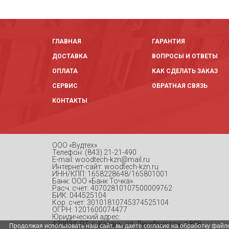
ГЛАВНАЯ
ГАРАНТИЯ
ДОСТАВКА
ВОПРОСЫ И ОТВЕТЫ
ОПЛАТА
КАК СДЕЛАТЬ ЗАКАЗ
СЕРВИС
ОБРАТНАЯ СВЯЗЬ
КОНТАКТЫ
ООО «Вудтех»
Телефон: (843) 21-21-490
E-mail: woodtech-kzn@mail.ru
Интернет-сайт: woodtech-kzn.ru
ИНН/КПП: 1658228648/165801001
Банк: ООО «Банк Точка»
Расч. счет: 40702810107500009762
БИК: 044525104
Кор. счет: 30101810745374525104
ОГРН: 1201600074477
Юридический адрес:
420034, РТ, г. Казань, ул. Декабристов, д.89В
Продолжая использовать наш сайт, вы даете согласие на обработку файло