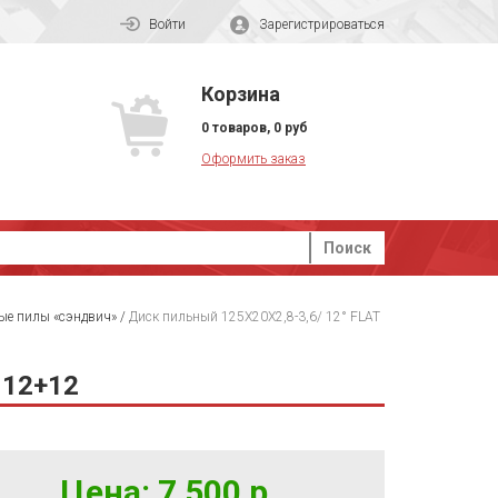
Войти
Зарегистрироваться
Корзина
0
товаров
,
0
руб
Оформить заказ
Поиск
ые пилы «сэндвич»
/
Диск пильный 125X20X2,8-3,6/ 12° FLAT
=12+12
Цена: 7 500 р.