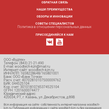
ОБРАТНАЯ СВЯЗЬ
НАШИ ПРЕИМУЩЕСТВА
ОБЗОРЫ И ИННОВАЦИИ
СОВЕТЫ СПЕЦИАЛИСТОВ
Политика в отношении персональных данных
ПРИСОЕДИНЯЙСЯ К НАМ
ООО «Вудтех»
Телефон: (843) 21-21-490
E-mail: woodtech-kzn@mail.ru
Интернет-сайт: woodtech-kzn.ru
ИНН/КПП: 1658228648/165801001
Банк: ООО «Банк Точка»
Расч. счет: 40702810107500009762
БИК: 044525104
Кор. счет: 30101810745374525104
ОГРН: 1201600074477
Юридический адрес:
420034, РТ, г. Казань, ул. Декабристов, д.89В
Вся информация на сайте - собственность интернет-магазина woodtech-
kzn.ru Публикация информации с сайта woodtech-kzn.ru без разрешения