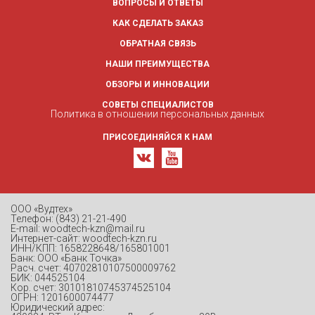
ВОПРОСЫ И ОТВЕТЫ
КАК СДЕЛАТЬ ЗАКАЗ
ОБРАТНАЯ СВЯЗЬ
НАШИ ПРЕИМУЩЕСТВА
ОБЗОРЫ И ИННОВАЦИИ
СОВЕТЫ СПЕЦИАЛИСТОВ
Политика в отношении персональных данных
ПРИСОЕДИНЯЙСЯ К НАМ
ООО «Вудтех»
Телефон: (843) 21-21-490
E-mail: woodtech-kzn@mail.ru
Интернет-сайт: woodtech-kzn.ru
ИНН/КПП: 1658228648/165801001
Банк: ООО «Банк Точка»
Расч. счет: 40702810107500009762
БИК: 044525104
Кор. счет: 30101810745374525104
ОГРН: 1201600074477
Юридический адрес: