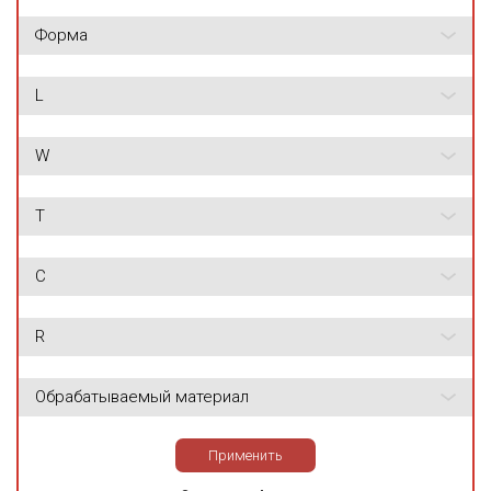
Форма
L
W
T
C
R
Обрабатываемый материал
Применить