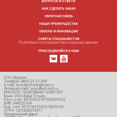
ВОПРОСЫ И ОТВЕТЫ
КАК СДЕЛАТЬ ЗАКАЗ
ОБРАТНАЯ СВЯЗЬ
НАШИ ПРЕИМУЩЕСТВА
ОБЗОРЫ И ИННОВАЦИИ
СОВЕТЫ СПЕЦИАЛИСТОВ
Политика в отношении персональных данных
ПРИСОЕДИНЯЙСЯ К НАМ
ООО «Вудтех»
Телефон: (843) 21-21-490
E-mail: woodtech-kzn@mail.ru
Интернет-сайт: woodtech-kzn.ru
ИНН/КПП: 1658228648/165801001
Банк: ООО «Банк Точка»
Расч. счет: 40702810107500009762
БИК: 044525104
Кор. счет: 30101810745374525104
ОГРН: 1201600074477
Юридический адрес: