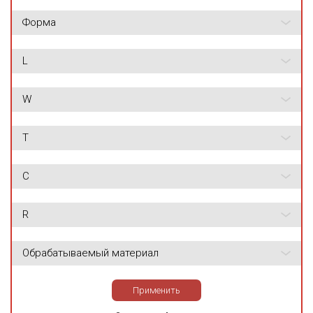
Форма
L
W
T
C
R
Обрабатываемый материал
Применить