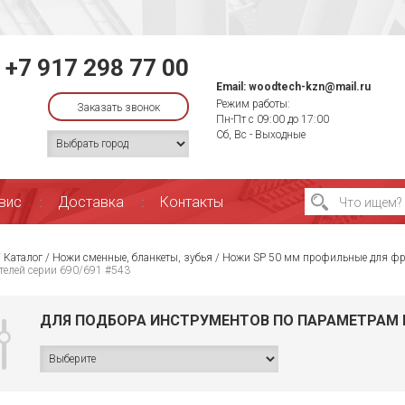
+7 917 298 77 00
Email:
woodtech-kzn@mail.ru
Режим работы:
Заказать звонок
Пн-Пт с 09:00 до 17:00
Сб, Вс - Выходные
вис
Доставка
Контакты
/
Каталог
/
Ножи сменные, бланкеты, зубья
/
Ножи SP 50 мм профильные для фре
телей серии 690/691 #543
ДЛЯ ПОДБОРА ИНСТРУМЕНТОВ ПО ПАРАМЕТРАМ 