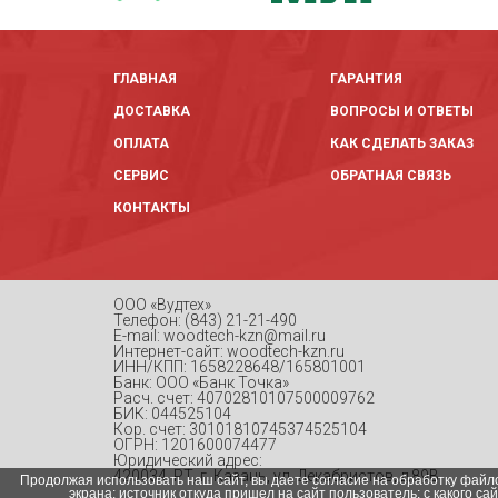
ГЛАВНАЯ
ГАРАНТИЯ
ДОСТАВКА
ВОПРОСЫ И ОТВЕТЫ
ОПЛАТА
КАК СДЕЛАТЬ ЗАКАЗ
СЕРВИС
ОБРАТНАЯ СВЯЗЬ
КОНТАКТЫ
ООО «Вудтех»
Телефон: (843) 21-21-490
E-mail: woodtech-kzn@mail.ru
Интернет-сайт: woodtech-kzn.ru
ИНН/КПП: 1658228648/165801001
Банк: ООО «Банк Точка»
Расч. счет: 40702810107500009762
БИК: 044525104
Кор. счет: 30101810745374525104
ОГРН: 1201600074477
Юридический адрес:
420034, РТ, г. Казань, ул. Декабристов, д.89В
Продолжая использовать наш сайт, вы даете согласие на обработку файло
экрана; источник откуда пришел на сайт пользователь; с какого са