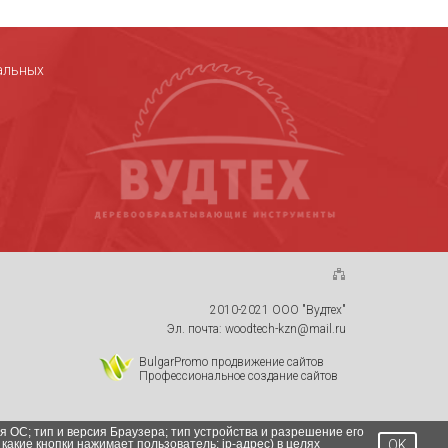
альных
2010-2021 ООО "Вудтех"
Эл. почта: woodtech-kzn@mail.ru
BulgarPromo продвижение сайтов
Профессиональное создание сайтов
я ОС; тип и версия Браузера; тип устройства и разрешение его
 какие кнопки нажимает пользователь; ip-адрес) в целях
OK