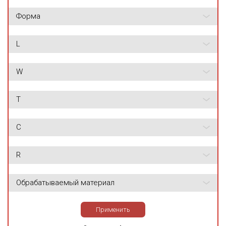
Форма
L
W
T
C
R
Обрабатываемый материал
Применить