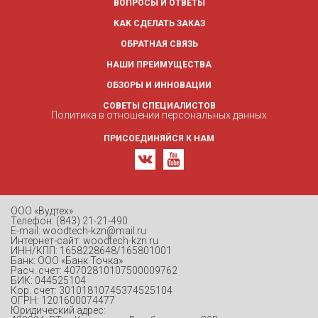
ВОПРОСЫ И ОТВЕТЫ
КАК СДЕЛАТЬ ЗАКАЗ
ОБРАТНАЯ СВЯЗЬ
НАШИ ПРЕИМУЩЕСТВА
ОБЗОРЫ И ИННОВАЦИИ
СОВЕТЫ СПЕЦИАЛИСТОВ
Политика в отношении персональных данных
ПРИСОЕДИНЯЙСЯ К НАМ
ООО «Вудтех»
Телефон: (843) 21-21-490
E-mail: woodtech-kzn@mail.ru
Интернет-сайт: woodtech-kzn.ru
ИНН/КПП: 1658228648/165801001
Банк: ООО «Банк Точка»
Расч. счет: 40702810107500009762
БИК: 044525104
Кор. счет: 30101810745374525104
ОГРН: 1201600074477
Юридический адрес: