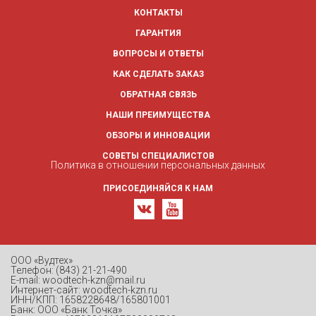
КОНТАКТЫ
ГАРАНТИЯ
ВОПРОСЫ И ОТВЕТЫ
КАК СДЕЛАТЬ ЗАКАЗ
ОБРАТНАЯ СВЯЗЬ
НАШИ ПРЕИМУЩЕСТВА
ОБЗОРЫ И ИННОВАЦИИ
СОВЕТЫ СПЕЦИАЛИСТОВ
Политика в отношении персональных данных
ПРИСОЕДИНЯЙСЯ К НАМ
ООО «Вудтех»
Телефон: (843) 21-21-490
E-mail: woodtech-kzn@mail.ru
Интернет-сайт: woodtech-kzn.ru
ИНН/КПП: 1658228648/165801001
Банк: ООО «Банк Точка»