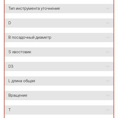
Тип инструмента уточнение
D
B посадочный диаметр
S хвостовик
D3
L длина общая
Вращение
T