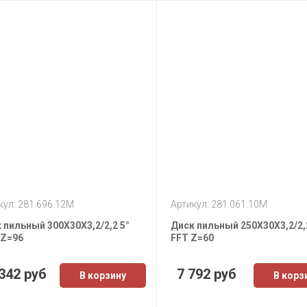
кул: 281.696.12M
Артикул: 281.061.10M
 пильный 300X30X3,2/2,2 5°
Диск пильный 250X30X3,2/2,
Z=96
FFT Z=60
342 руб
7 792 руб
В корзину
В корз