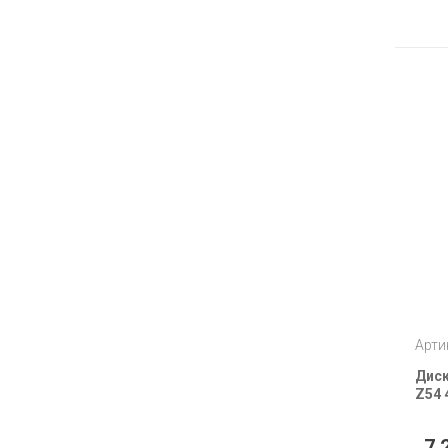
Арти
Диск
Z54 
7 