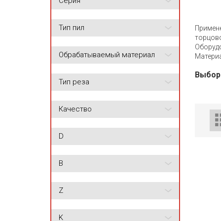
Серия
Тип пил
Примен
торцово
Оборудо
Обрабатываемый материал
Материа
Выбор
Тип реза
Качество
D
B
Z
K