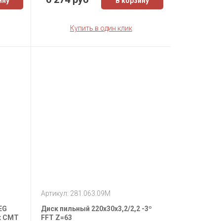
ину
В корзину
Купить в один клик
Артикул: 281.063.09M
EG
Диск пильный 220x30x3,2/2,2 -3º
к СМТ
FFT Z=63