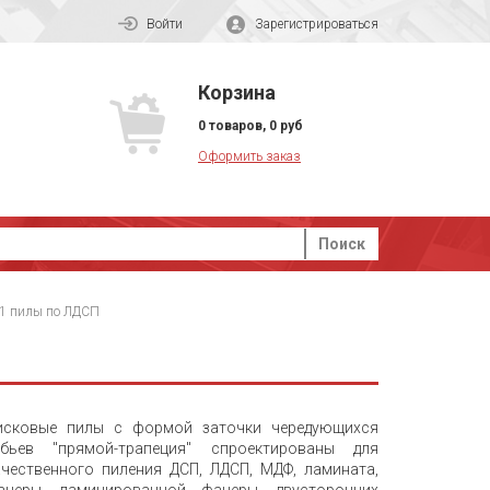
Войти
Зарегистрироваться
Корзина
0
товаров
,
0
руб
Оформить заказ
Поиск
1 пилы по ЛДСП
исковые пилы с формой заточки чередующихся
убьев "прямой-трапеция" спроектированы для
ачественного пиления ДСП, ЛДСП, МДФ, ламината,