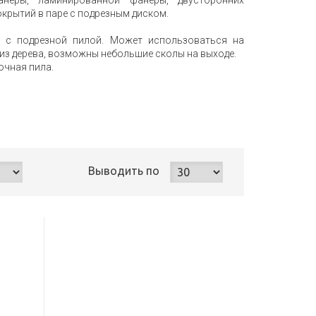
анеры, ламинированной фанеры, двусторонних
окрытий в паре с подрезным диском.
о с подрезной пилой. Может использоваться на
из дерева, возможны небольшие сколы на выходе.
очная пила.
Выводить
по