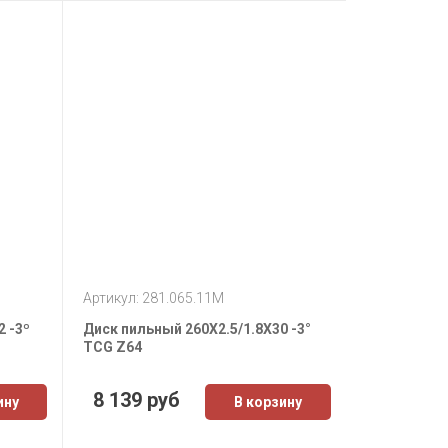
Артикул: 281.065.11M
2 -3º
Диск пильный 260X2.5/1.8X30 -3°
TCG Z64
8 139 руб
ину
В корзину