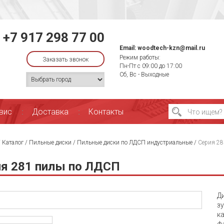
+7 917 298 77 00
Email:
woodtech-kzn@mail.ru
Режим работы:
Заказать звонок
Пн-Пт с 09:00 до 17:00
Сб, Вс - Выходные
вис
Доставка
Контакты
/
Каталог
/
Пильные диски
/
Пильные диски по ЛДСП индустриальные
/
Серия 28
я 281 пилы по ЛДСП
Д
з
к