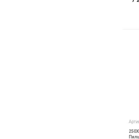
Арти
250X
Пиль