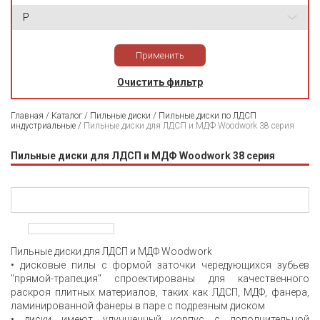
P
Применить
Очистить фильтр
Главная
/
Каталог
/
Пильные диски
/
Пильные диски по ЛДСП
индустриальные
/
Пильные диски для ЛДСП и МДФ Woodwork 38 серия
Пильные диски для ЛДСП и МДФ Woodwork 38 серия
Пильные диски для ЛДСП и МДФ Woodwork
• дисковые пилы с формой заточки чередующихся зубьев
''прямой-трапеция'' спроектированы для качественного
раскроя плитных материалов, таких как ЛДСП, МДФ, фанера,
ламинированной фанеры в паре с подрезным диском
• диски имеют улучшенный корпус с дополнительной