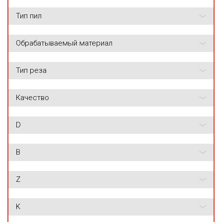
Тип пил
Обрабатываемый материал
Тип реза
Качество
D
B
Z
K