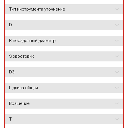
Тип инструмента уточнение
D
B посадочный диаметр
S хвостовик
D3
L длина общая
Вращение
T