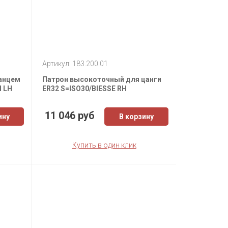
Артикул: 183.200.01
анцем
Патрон высокоточный для цанги
M LH
ER32 S=ISO30/BIESSE RH
11 046 руб
ину
В корзину
Купить в один клик