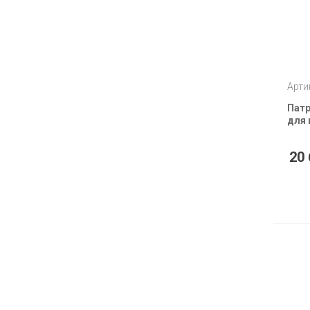
Арти
Патр
для 
20 