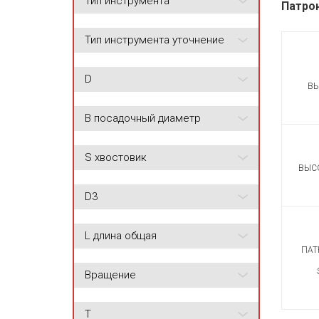
Тип инструмента
Патро
Тип инструмента уточнение
D
В
B посадочный диаметр
S хвостовик
ВЫС
D3
L длина общая
ПАТ
Вращение
T