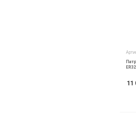
Арти
Патр
ER32
11 