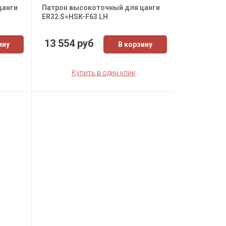
цанги
Патрон высокоточный для цанги
ER32 S=HSK-F63 LH
13 554 руб
ину
В корзину
Купить в один клик